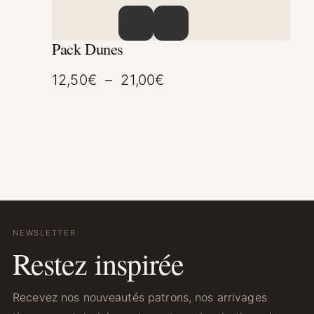
Ce produit a plusieurs variations. Les option
Pack Dunes
Plage de prix : 12,50€
12,50
€
–
21,00
€
NEWSLETTER
Restez inspirée
Recevez nos nouveautés patrons, nos arrivages