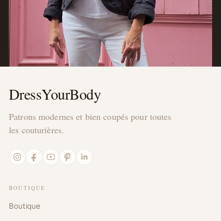
DressYourBody
Patrons modernes et bien coupés pour toutes
les couturières.
Instagram
Facebook
YouTube
Pinterest
LinkedIn
BOUTIQUE
Boutique