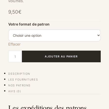
volumes.
9,50
€
Votre format de patron
Effacer
quantité de Blouse Amy
AJOUTER AU PANIER
DESCRIPTION
LES FOURNITURES
NOS PATRONS
AVIS (0)
Les expéditions des patrons