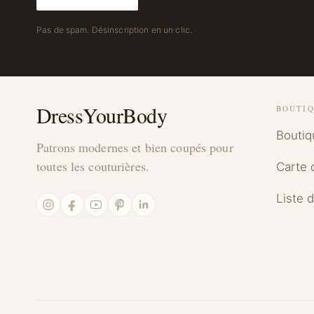
Pas de spam. Désinscription en un clic.
DressYourBody
BOUTI
Boutiq
Patrons modernes et bien coupés pour
toutes les couturières.
Carte 
Liste 
Instagram
Facebook
YouTube
Pinterest
LinkedIn