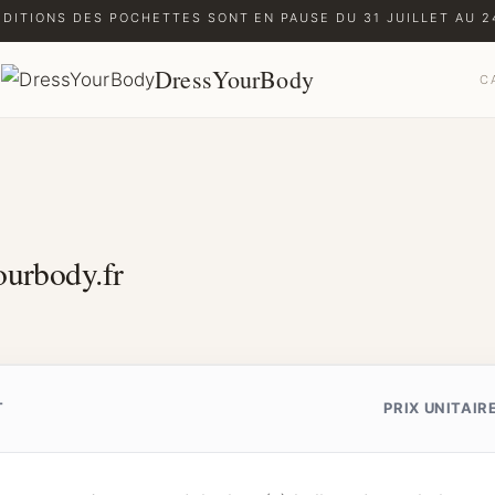
ÉDITIONS DES POCHETTES SONT EN PAUSE DU 31 JUILLET AU 24
DressYourBody
C
ourbody.fr
T
PRIX UNITAIR