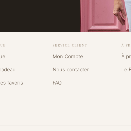
QUE
SERVICE CLIENT
À P
ue
Mon Compte
À p
cadeau
Nous contacter
Le 
des favoris
FAQ