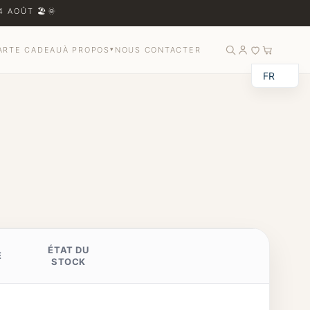
 AOÛT 🏖️🌞
ARTE CADEAU
À PROPOS
▾
NOUS CONTACTER
FR
ÉTAT DU
E
STOCK