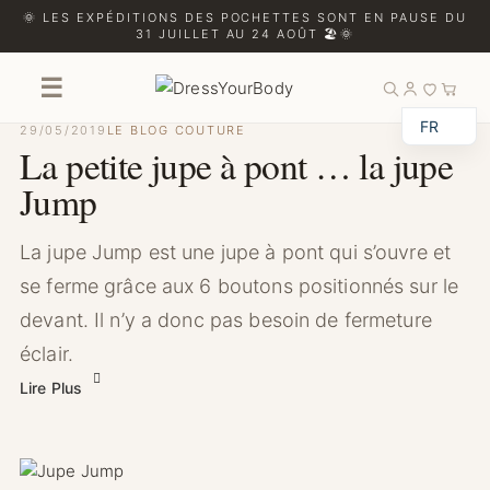
🌞 LES EXPÉDITIONS DES POCHETTES SONT EN PAUSE DU
31 JUILLET AU 24 AOÛT 🏖️🌞
☰
FR
29/05/2019
LE BLOG COUTURE
La petite jupe à pont … la jupe
Jump
La jupe Jump est une jupe à pont qui s’ouvre et
se ferme grâce aux 6 boutons positionnés sur le
devant. Il n’y a donc pas besoin de fermeture
éclair.
Lire Plus