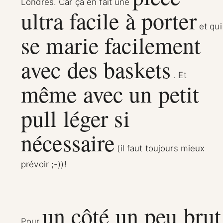
Londres. Car ça en fait une
ultra facile à porter
et qui
se marie facilement
avec des baskets
. Et
même avec un petit
pull léger si
nécessaire
(il faut toujours mieux
prévoir ;-))!
un côté un peu brut
Pour