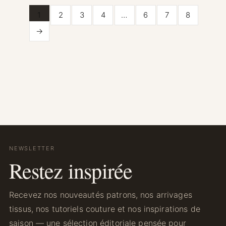
1
2
3
4
…
6
7
8
→
NEWSLETTER
Restez inspirée
Recevez nos nouveautés patrons, nos arrivages
tissus, nos tutoriels couture et nos inspirations de
saison — une sélection éditoriale pensée pour