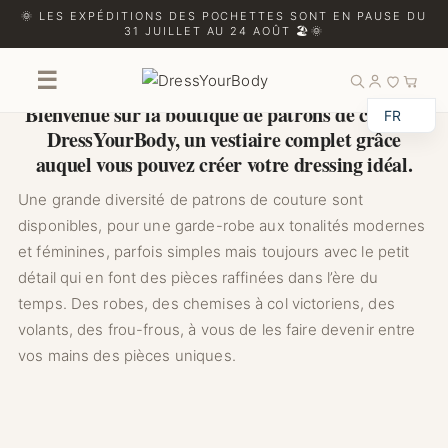
🌞 LES EXPÉDITIONS DES POCHETTES SONT EN PAUSE DU
31 JUILLET AU 24 AOÛT 🏖️🌞
LA BOUTIQUE
☰
Bienvenue sur la boutique de patrons de couture
FR
DressYourBody, un vestiaire complet grâce
auquel vous pouvez créer votre dressing idéal.
Une grande diversité de patrons de couture sont
disponibles, pour une garde-robe aux tonalités modernes
et féminines, parfois simples mais toujours avec le petit
détail qui en font des pièces raffinées dans l’ère du
temps. Des robes, des chemises à col victoriens, des
volants, des frou-frous, à vous de les faire devenir entre
vos mains des pièces uniques.