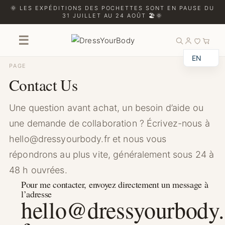
🌞 LES EXPÉDITIONS DES POCHETTES SONT EN PAUSE DU
31 JUILLET AU 24 AOÛT 🏖️🌞
Contact Us
☰
EN
PAGE
Contact Us
Une question avant achat, un besoin d’aide ou
une demande de collaboration ? Écrivez-nous à
hello@dressyourbody.fr et nous vous
répondrons au plus vite, généralement sous 24 à
48 h ouvrées.
Pour me contacter, envoyez directement un message à
l’adresse
hello@dressyourbody.