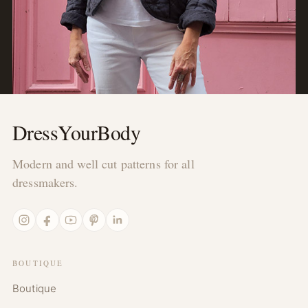
DressYourBody
Modern and well cut patterns for all
dressmakers.
Instagram
Facebook
YouTube
Pinterest
LinkedIn
BOUTIQUE
Boutique