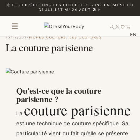
🌞 LES EXPÉDITIONS DES POCHETTES SONT EN PAUSE DU
31 JUILLET AU 24 AOÛT 🏖️🌞
☰
EN
15/12/2017
FICHES COUTURE
,
LES COUTURES
La couture parisienne
Qu'est-ce que la couture
parisienne ?
couture parisienne
La
est une technique de couture spécifique. Sa
particularité vient du fait qu’elle se présente