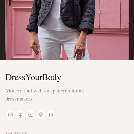
DressYourBody
Modern and well cut patterns for all
dressmakers.
BOUTIQUE