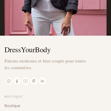
DressYourBody
Patrons modernes et bien coupés pour toutes
les couturières.
Instagram
Facebook
YouTube
Pinterest
LinkedIn
BOUTIQUE
Boutique