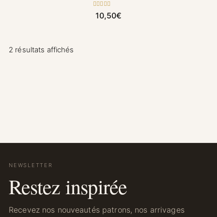
Note
5.00
10,50
€
sur 5
2 résultats affichés
NEWSLETTER
Restez inspirée
Recevez nos nouveautés patrons, nos arrivages