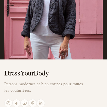
DressYourBody
Patrons modernes et bien coupés pour toutes
les couturières.
Instagram
Facebook
YouTube
Pinterest
LinkedIn