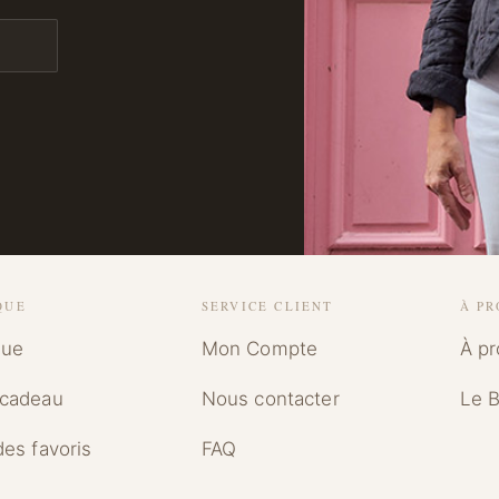
QUE
SERVICE CLIENT
À PR
que
Mon Compte
À p
 cadeau
Nous contacter
Le B
des favoris
FAQ