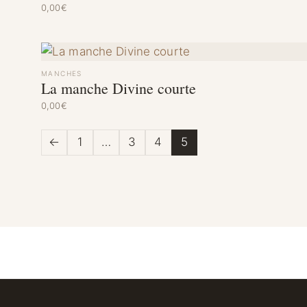
0,00
€
MANCHES
La manche Divine courte
0,00
€
←
1
…
3
4
5