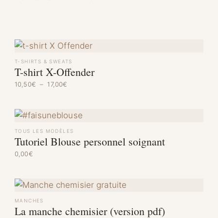
T-SHIRTS & SWEATS
T-shirt X-Offender
Plage de prix : 10,50€ à 17,00€
10,50
€
–
17,00
€
TOUS LES MODÈLES
Tutoriel Blouse personnel soignant
0,00
€
MANCHES
La manche chemisier (version pdf)