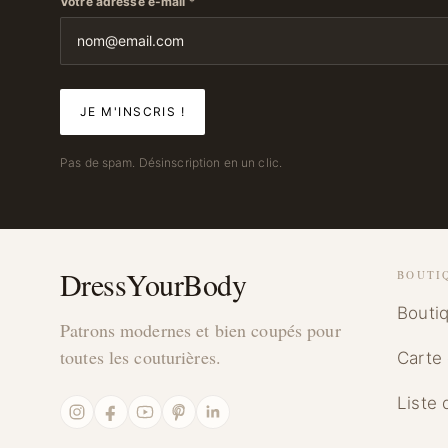
Votre adresse e-mail
*
Pas de spam. Désinscription en un clic.
DressYourBody
BOUTI
Bouti
Patrons modernes et bien coupés pour
toutes les couturières.
Carte
Liste 
Instagram
Facebook
YouTube
Pinterest
LinkedIn