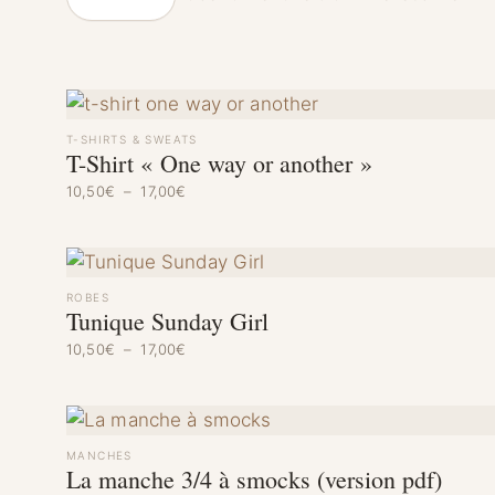
T-SHIRTS & SWEATS
T-Shirt « One way or another »
Plage de prix : 10,50€ à 17,00€
10,50
€
–
17,00
€
ROBES
Tunique Sunday Girl
Plage de prix : 10,50€ à 17,00€
10,50
€
–
17,00
€
MANCHES
La manche 3/4 à smocks (version pdf)