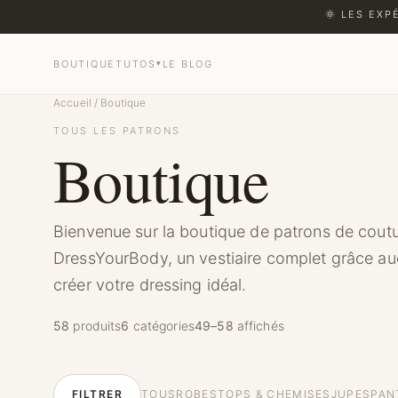
🌞 LES EXP
BOUTIQUE
TUTOS
▾
LE BLOG
Boutique
Accueil
/
Boutique
TOUS LES PATRONS
Boutique
Bienvenue sur la boutique de patrons de cout
DressYourBody, un vestiaire complet grâce a
créer votre dressing idéal.
58
produits
6
catégories
49–58
affichés
TOUS
ROBES
TOPS & CHEMISES
JUPES
PAN
FILTRER