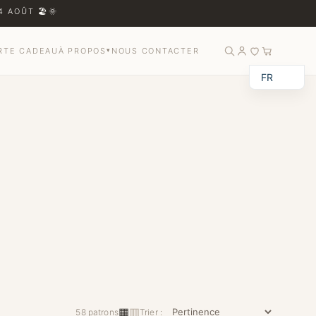
 AOÛT 🏖️🌞
RTE CADEAU
À PROPOS
▾
NOUS CONTACTER
FR
▦
▥
58 patrons
Trier :