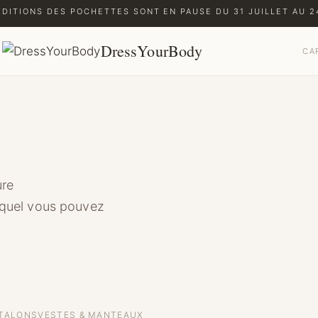
ÉDITIONS DES POCHETTES SONT EN PAUSE DU 31 JUILLET AU 24
DressYourBody
CA
ure
uquel vous pouvez
TALONS
VESTES & MANTEAUX