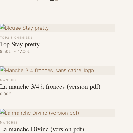
TOPS & CHEMISES
Top Stay pretty
Plage de prix : 9,50€ à 17,00€
9,50
€
–
17,00
€
MANCHES
La manche 3/4 à fronces (version pdf)
0,00
€
MANCHES
La manche Divine (version pdf)