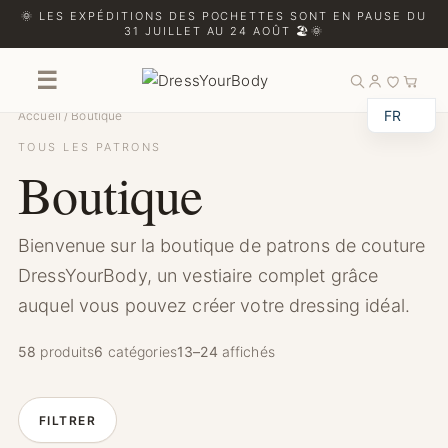
🌞 LES EXPÉDITIONS DES POCHETTES SONT EN PAUSE DU
31 JUILLET AU 24 AOÛT 🏖️🌞
☰
Boutique
FR
Accueil
/
Boutique
TOUS LES PATRONS
Boutique
Bienvenue sur la boutique de patrons de couture
DressYourBody, un vestiaire complet grâce
auquel vous pouvez créer votre dressing idéal.
58
produits
6
catégories
13–24
affichés
FILTRER