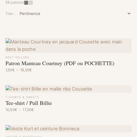
▦
▥
58 patrons
Trier :
BEST SELLERS
Patron Manteau Courtney (PDF ou POCHETTE)
Plage de prix : 1,50€ à 18,50€
1,50
€
–
18,50
€
T-SHIRTS & SWEATS
Tee-shirt / Pull Billie
Plage de prix : 10,50€ à 17,00€
10,50
€
–
17,00
€
VESTES & MANTEAUX