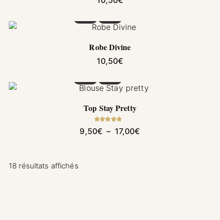
Ce produit a plusieurs variations. Les options pe
Robe Divine
10,50
€
Ce produit a plusieurs variations. Les options pe
Top Stay Pretty
Note
5.00
Plage de prix : 9,50€
9,50
€
–
17,00
€
sur 5
18 résultats affichés