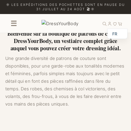
🌞 LES EXPÉDITIONS DES POCHETTES SONT EN PAUSE DU
31 JUILLET AU 24 AOÛT 🏖️🌞
LA BOUTIQUE
☰
Bienvenue sur la boutique de patrons de couture
FR
DressYourBody, un vestiaire complet grâce
auquel vous pouvez créer votre dressing idéal.
Une grande diversité de patrons de couture sont
disponibles, pour une garde-robe aux tonalités modernes
et féminines, parfois simples mais toujours avec le petit
détail qui en font des pièces raffinées dans l’ère du
temps. Des robes, des chemises à col victoriens, des
volants, des frou-frous, à vous de les faire devenir entre
vos mains des pièces uniques.