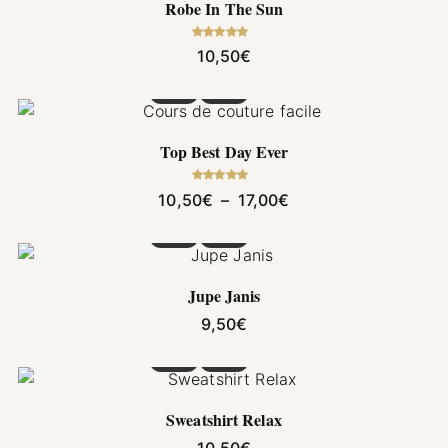
Robe In The Sun
Note
5.00
10,50
€
sur 5
Ce produit a plusieurs variations. Les options pe
Top Best Day Ever
Note
5.00
Plage de prix : 10,5
10,50
€
–
17,00
€
sur 5
Ce produit a plusieurs variations. Les options pe
Jupe Janis
9,50
€
Ce produit a plusieurs variations. Les options pe
Sweatshirt Relax
10,50
€