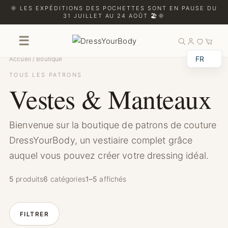
🌞 LES EXPÉDITIONS DES POCHETTES SONT EN PAUSE DU
31 JUILLET AU 24 AOÛT 🏖️🌞
☰
Boutique
FR
Accueil
/
Boutique
TOUS LES PATRONS
Vestes & Manteaux
Bienvenue sur la boutique de patrons de couture
DressYourBody, un vestiaire complet grâce
auquel vous pouvez créer votre dressing idéal.
5
produits
6
catégories
1–5
affichés
FILTRER