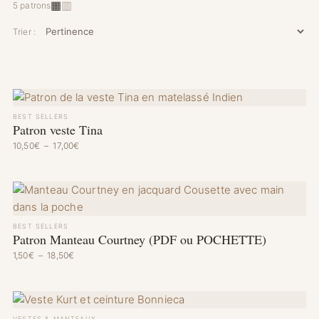
▦
▥
5 patrons
Trier :
BEST SELLERS
Patron veste Tina
Plage de prix : 10,50€ à 17,00€
10,50
€
–
17,00
€
BEST SELLERS
Patron Manteau Courtney (PDF ou POCHETTE)
Plage de prix : 1,50€ à 18,50€
1,50
€
–
18,50
€
VESTES & MANTEAUX