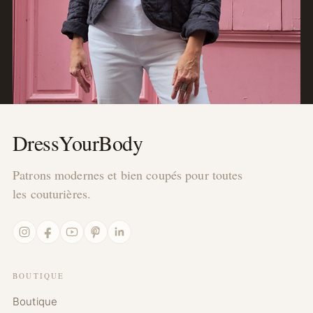
DressYourBody
Patrons modernes et bien coupés pour toutes
les couturières.
Instagram
Facebook
YouTube
Pinterest
LinkedIn
BOUTIQUE
Boutique